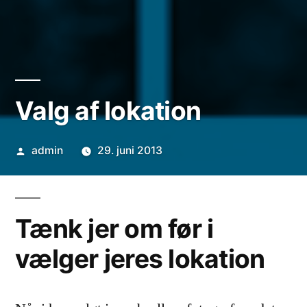
Valg af lokation
Posted
admin
29. juni 2013
by
Tænk jer om før i
vælger jeres lokation