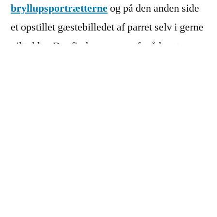
bryllupsportrætterne
og på den anden side
et opstillet gæstebilledet af parret selv i gerne
vil takke. Der findes masser af måder at
levere sjove takkekort på.