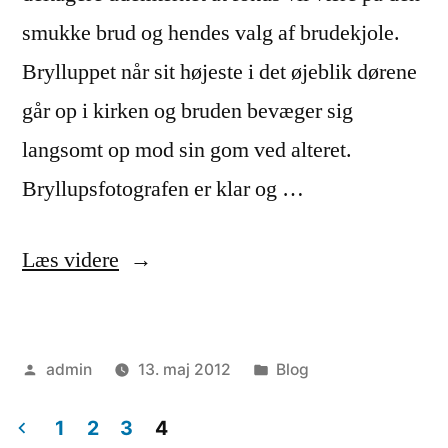
smukke brud og hendes valg af brudekjole.
Brylluppet når sit højeste i det øjeblik dørene
går op i kirken og bruden bevæger sig
langsomt op mod sin gom ved alteret.
Bryllupsfotografen er klar og …
“Bruden
Læs videre
og
brudekjolen”
Posted
Posted
admin
13. maj 2012
Blog
by
in
1
2
3
4