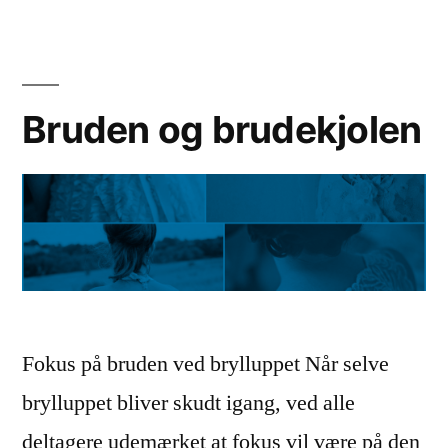
rigtige
bryllupsfotograf
Bruden og brudekjolen
Fokus på bruden ved brylluppet Når selve
brylluppet bliver skudt igang, ved alle
deltagere udemærket at fokus vil være på den