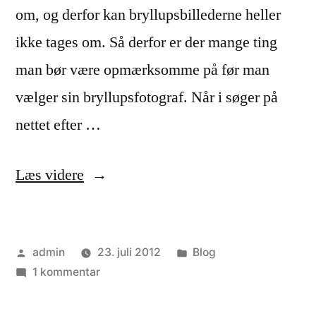
om, og derfor kan bryllupsbillederne heller
ikke tages om. Så derfor er der mange ting
man bør være opmærksomme på før man
vælger sin bryllupsfotograf. Når i søger på
nettet efter …
“Vælg
Læs videre
den
rigtige
Posted
Posted
admin
23. juli 2012
Blog
bryllupsfotograf”
by
til
in
1 kommentar
Vælg
den