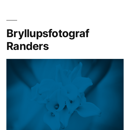
–
en
dejlig
bryllupsdag
Bryllupsfotograf
Randers