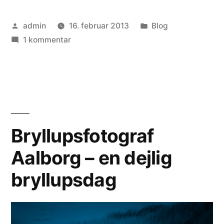
Posted
Posted
admin
16. februar 2013
Blog
by
til
in
1 kommentar
Bryllupsfotograf
Kolding
Bryllupsfotograf
Aalborg – en dejlig
bryllupsdag