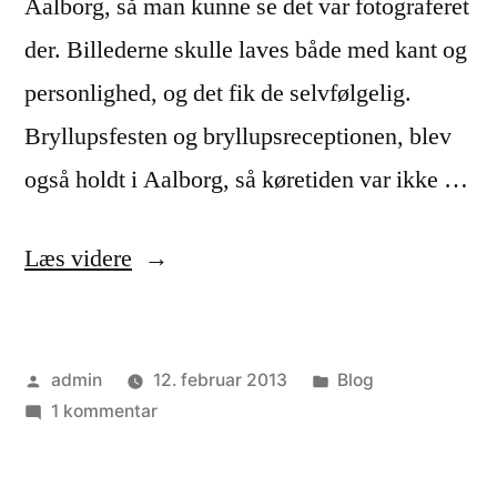
Aalborg, så man kunne se det var fotograferet
der. Billederne skulle laves både med kant og
personlighed, og det fik de selvfølgelig.
Bryllupsfesten og bryllupsreceptionen, blev
også holdt i Aalborg, så køretiden var ikke …
“Bryllupsfotograf
Læs videre
Aalborg
–
Posted
Posted
admin
12. februar 2013
Blog
en
by
til
in
1 kommentar
dejlig
Bryllupsfotograf
bryllupsdag”
Aalborg