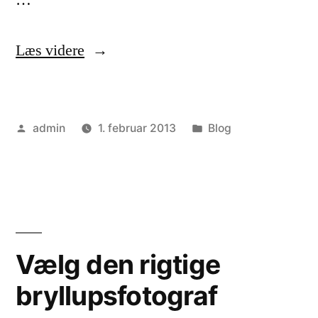
“Bryllupsfotograf
Læs videre
Randers”
Posted
Posted
admin
1. februar 2013
Blog
by
in
Vælg den rigtige
bryllupsfotograf