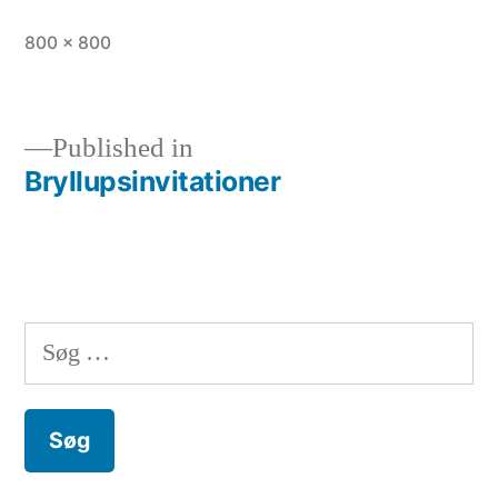
Full
800 × 800
size
Published in
Bryllupsinvitationer
Indlægsnavigation
Søg
efter: