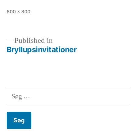
Full
800 × 800
size
Published in
Bryllupsinvitationer
Indlægsnavigation
Søg
efter: