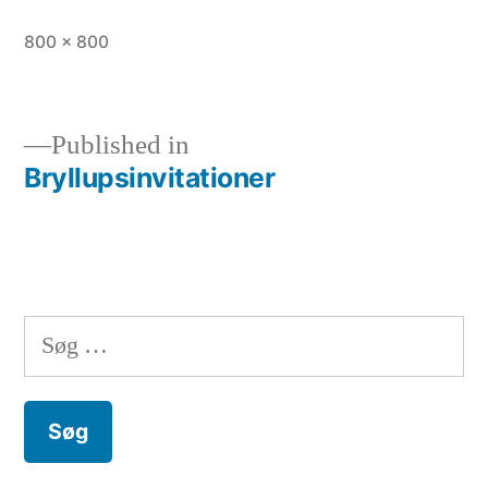
Full
800 × 800
size
Published in
Bryllupsinvitationer
Indlægsnavigation
Søg
efter: