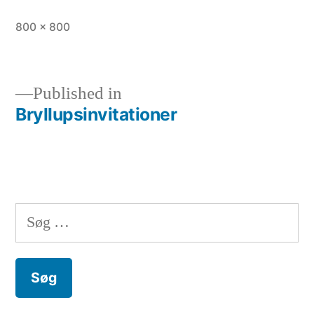
Full
800 × 800
size
Published in
Bryllupsinvitationer
Indlægsnavigation
Søg
efter: