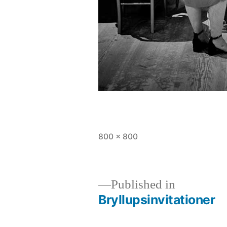
Full
800 × 800
size
Published in
Bryllupsinvitationer
Indlægsnavigation