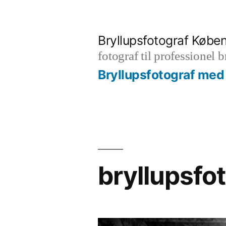
Videre
til
Bryllupsfotograf Købe
indhold
fotograf til professionel 
Bryllupsfotograf med 
bryllupsfo