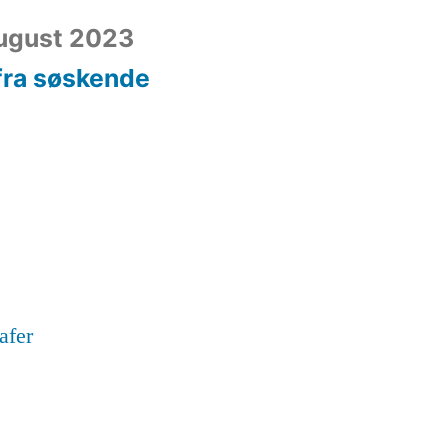
august 2023
 fra søskende
afer