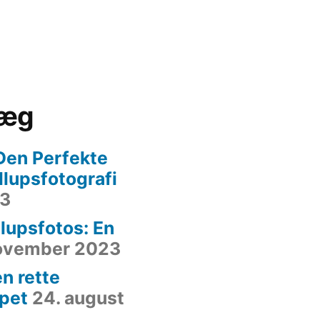
læg
Den Perfekte
yllupsfotografi
23
lupsfotos: En
november 2023
n rette
ppet
24. august