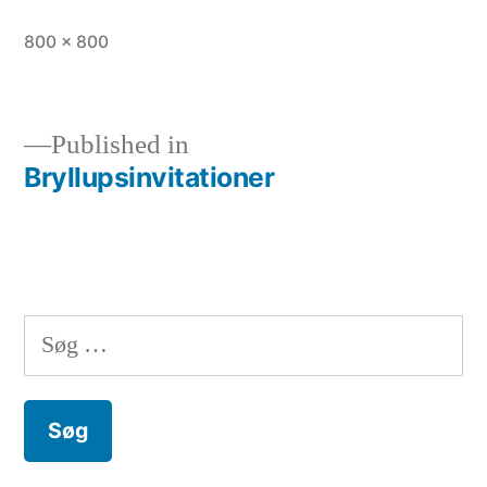
Full
800 × 800
size
Published in
Bryllupsinvitationer
Indlægsnavigation
Søg
efter: