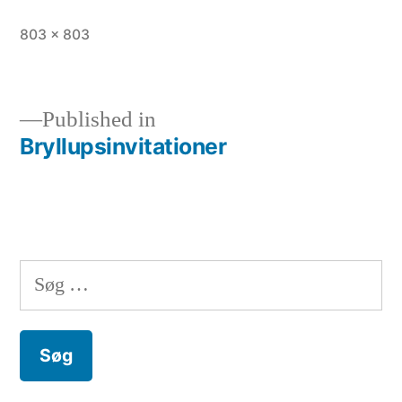
Full
803 × 803
size
Published in
Bryllupsinvitationer
Indlægsnavigation
Søg
efter: