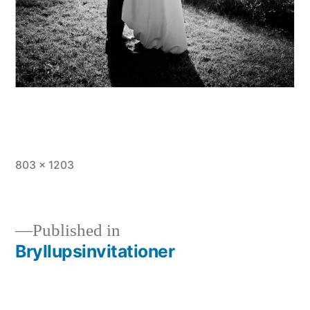
Full
803 × 1203
size
Published in
Bryllupsinvitationer
Indlægsnavigation