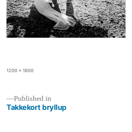
Full
1200 × 1800
size
Published in
Takkekort bryllup
Indlægsnavigation