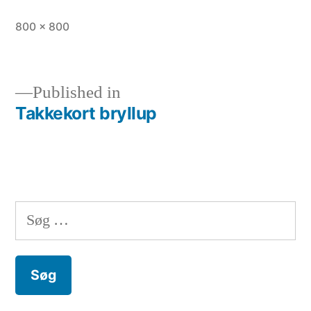
Full
800 × 800
size
Published in
Takkekort bryllup
Indlægsnavigation
Søg
efter: