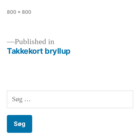
Full
800 × 800
size
Published in
Takkekort bryllup
Indlægsnavigation
Søg
efter: