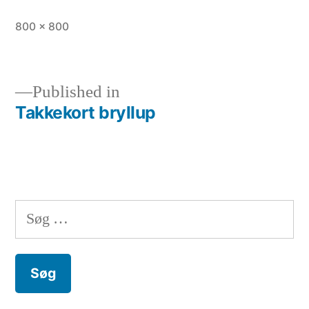
Full
800 × 800
size
Published in
Takkekort bryllup
Indlægsnavigation
Søg
efter: