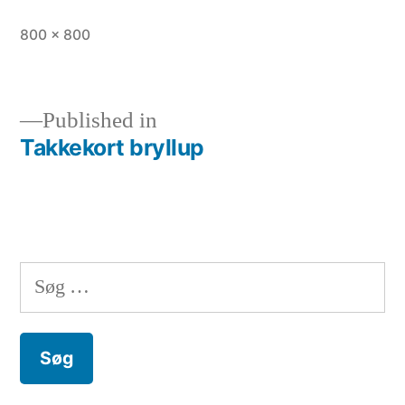
Full
800 × 800
size
Published in
Takkekort bryllup
Indlægsnavigation
Søg
efter: