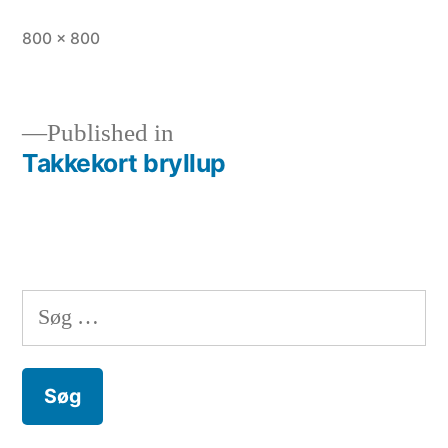
Full
800 × 800
size
Published in
Takkekort bryllup
Indlægsnavigation
Søg
efter: