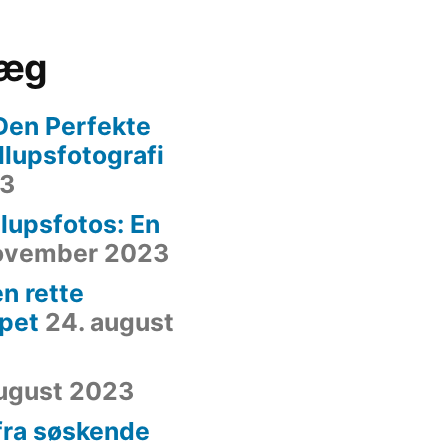
læg
Den Perfekte
yllupsfotografi
23
lupsfotos: En
november 2023
n rette
ppet
24. august
august 2023
 fra søskende