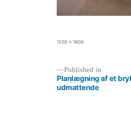
Full
1200 × 1800
size
Published in
Planlægning af et bry
Indlægsnavigation
udmattende