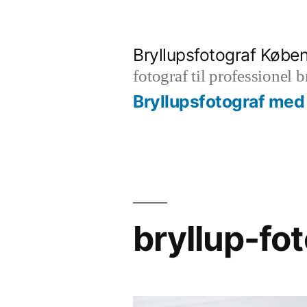
Videre
til
Bryllupsfotograf Købe
indhold
fotograf til professionel 
Bryllupsfotograf med 
bryllup-fo