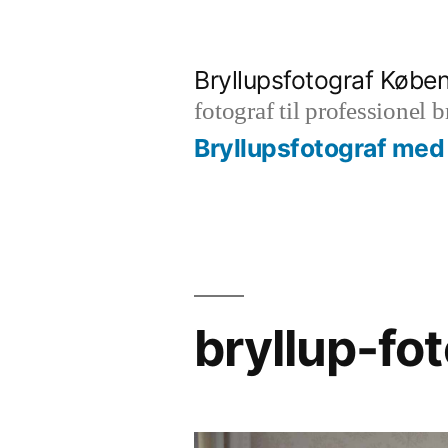
Videre
til
Bryllupsfotograf Købe
indhold
fotograf til professionel 
Bryllupsfotograf med 
bryllup-fo