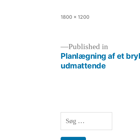
Full
1800 × 1200
size
Published in
Planlægning af et bry
Indlægsnavigation
udmattende
Søg
efter: