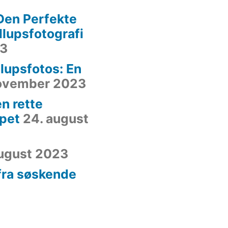
Den Perfekte
yllupsfotografi
23
lupsfotos: En
november 2023
n rette
ppet
24. august
august 2023
 fra søskende