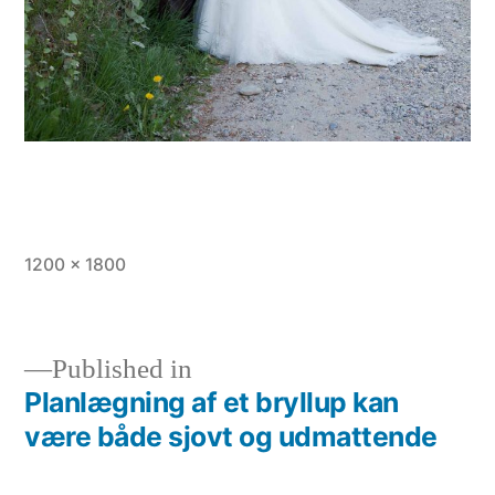
Full
1200 × 1800
size
Published in
Planlægning af et bryllup kan
Indlægsnavigation
være både sjovt og udmattende