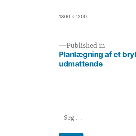
Full
1800 × 1200
size
Published in
Planlægning af et bry
Indlægsnavigation
udmattende
Søg
efter: