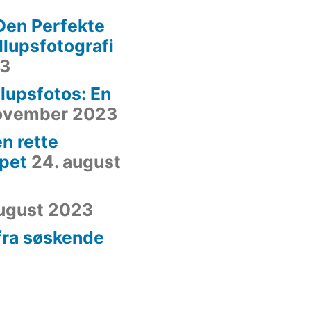
Den Perfekte
yllupsfotografi
23
lupsfotos: En
november 2023
n rette
ppet
24. august
august 2023
 fra søskende