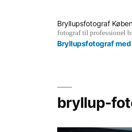
Videre
til
Bryllupsfotograf Købe
indhold
fotograf til professionel 
Bryllupsfotograf med 
bryllup-fo