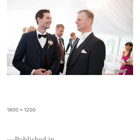
Full
1800 × 1200
size
Published in