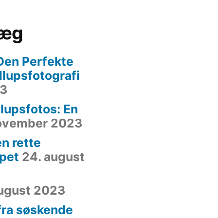
læg
Den Perfekte
yllupsfotografi
23
lupsfotos: En
november 2023
n rette
ppet
24. august
august 2023
 fra søskende