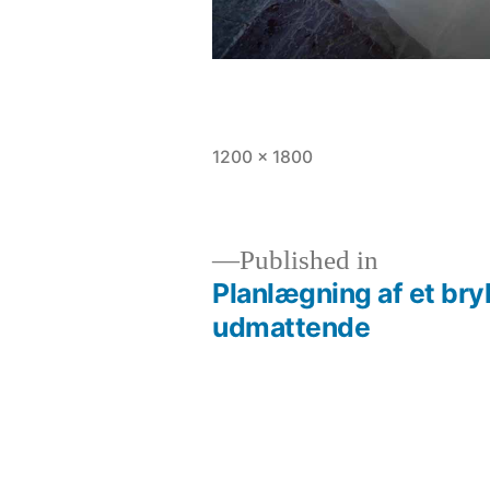
Full
1200 × 1800
size
Published in
Planlægning af et bry
Indlægsnavigation
udmattende