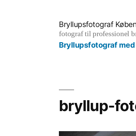
Videre
til
Bryllupsfotograf Købe
indhold
fotograf til professionel 
Bryllupsfotograf med 
bryllup-fo