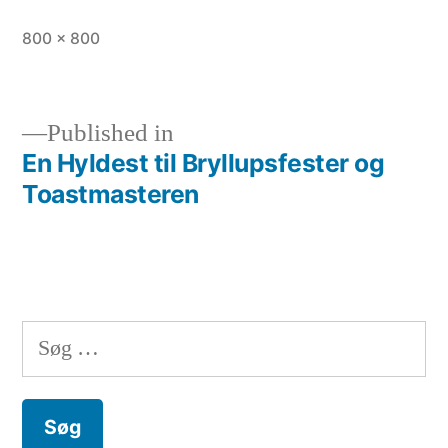
Full
800 × 800
size
Published in
En Hyldest til Bryllupsfester og
Indlægsnavigation
Toastmasteren
Søg
efter: