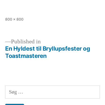
Full
800 × 800
size
Published in
En Hyldest til Bryllupsfester og
Indlægsnavigation
Toastmasteren
Søg
efter: