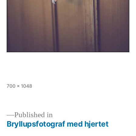
Full
700 × 1048
size
Published in
Bryllupsfotograf med hjertet
Indlægsnavigation