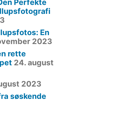
Den Perfekte
yllupsfotografi
23
lupsfotos: En
november 2023
n rette
ppet
24. august
august 2023
 fra søskende