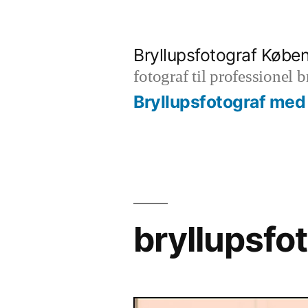
Videre
til
Bryllupsfotograf Købe
indhold
fotograf til professionel 
Bryllupsfotograf med 
bryllupsf