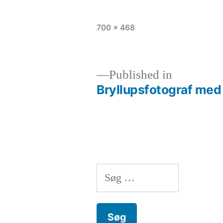
Full
700 × 468
size
Published in
Bryllupsfotograf med 
Indlægsnavigation
Søg
efter: