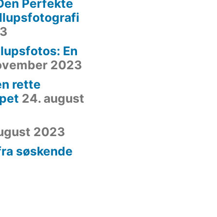
Den Perfekte
yllupsfotografi
23
lupsfotos: En
november 2023
n rette
ppet
24. august
august 2023
 fra søskende