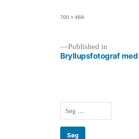
Full
700 × 468
size
Published in
Bryllupsfotograf med 
Indlægsnavigation
Søg
efter: