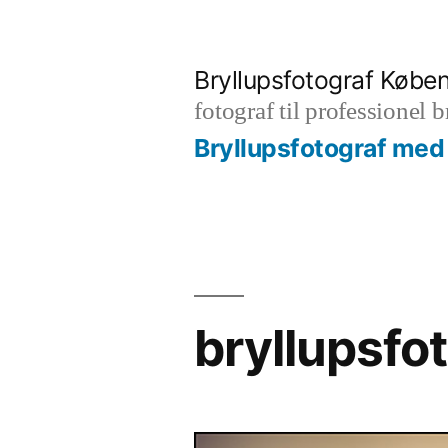
Videre
til
Bryllupsfotograf Købe
indhold
fotograf til professionel 
Bryllupsfotograf med 
bryllupsf