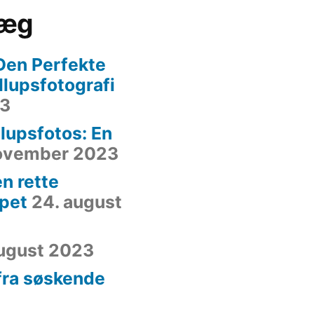
læg
Den Perfekte
yllupsfotografi
23
lupsfotos: En
november 2023
n rette
ppet
24. august
august 2023
 fra søskende