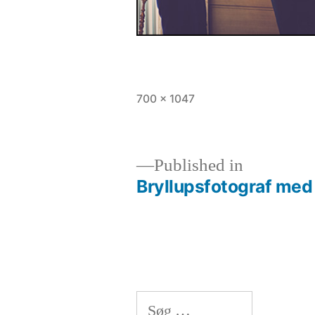
Full
700 × 1047
size
Published in
Bryllupsfotograf med 
Indlægsnavigation
Søg