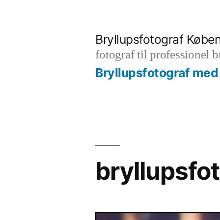
Videre
til
Bryllupsfotograf Købe
indhold
fotograf til professionel 
Bryllupsfotograf med 
bryllupsf