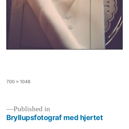
Full
700 × 1048
size
Published in
Bryllupsfotograf med hjertet
Indlægsnavigation