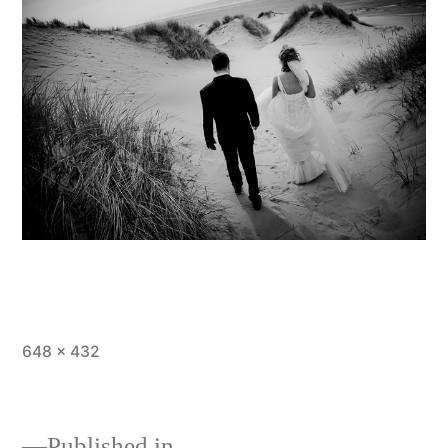
Full
648 × 432
size
Published in