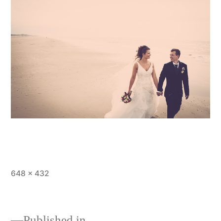
Full
648 × 432
size
Published in