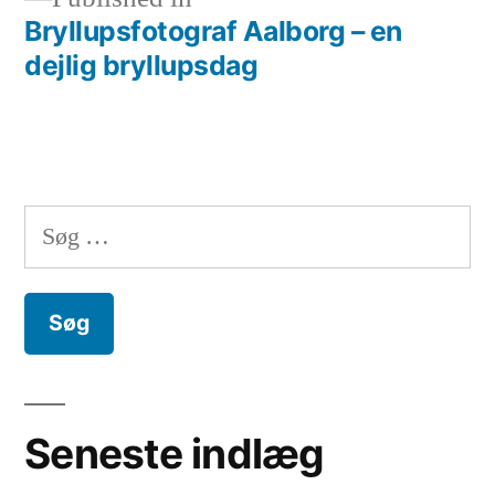
Bryllupsfotograf Aalborg – en
Indlægsnavigation
dejlig bryllupsdag
Søg
efter:
Seneste indlæg