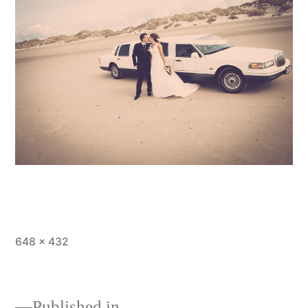
Full
648 × 432
size
Published in