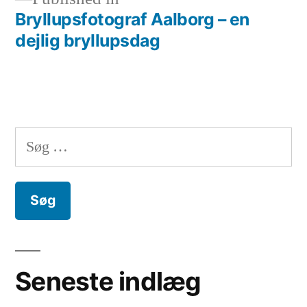
Bryllupsfotograf Aalborg – en
Indlægsnavigation
dejlig bryllupsdag
Søg
efter:
Seneste indlæg